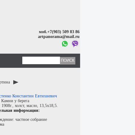
моб.+7(903) 509 83 86
artpanorama@mail.ru
артина
стенко Константин Евтихиевич
:
Камни у берега
:
1908г.,
холст
,
масло
, 13,5x18,5.
ельная информация:
ждение: частное собрание
ма