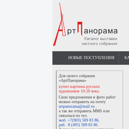
НОВЫЕ ПОСТУПЛЕНИЯ
К
Для своего собрания
«АртПанорама»
купит картины русских
художников 19-20 века.
Свои предложения и фото работ
можно отправить на почту
artpanorama@mail.ru
,
а так же отправить MMS или
связаться по тел.
моб. +7(903) 509 83 86
,
раб. 8 (495) 509 83 86
.