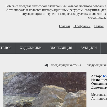
Веб сайт представляет собой электронный каталог частного собрания
Артпанорама и является информационным ресурсом, созданным для
популяризации и изучения творчества русских и советских
художников.
Главная
О собрании
Статьи
АТАЛОГ
ХУДОЖНИКИ
ЭКСПОЗИЦИЯ
АУКЦИОН
предыдущая картина
следующая к
Автор:
Ко
Название
Описание
Дополнит
Местонахо
Артпанора