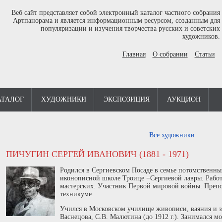
Веб сайт представляет собой электронный каталог частного собрания
Артпанорама и является информационным ресурсом, созданным для
популяризации и изучения творчества русских и советских
художников.
Главная
О собрании
Статьи
АТАЛОГ
ХУДОЖНИКИ
ЭКСПОЗИЦИЯ
АУКЦИОН
Все художники
ПИЧУГИН СЕРГЕЙ ИВАНОВИЧ (1881 - 1971)
Родился в Сергиевском Посаде в семье потомственны
иконописной школе Троице −Сергиевой лавры. Рабо
мастерских. Участник Первой мировой войны. Препо
техникуме.
Учился в Московском училище живописи, ваяния и з
Васнецова, С.В. Малютина (до 1912 г.). Занимался 