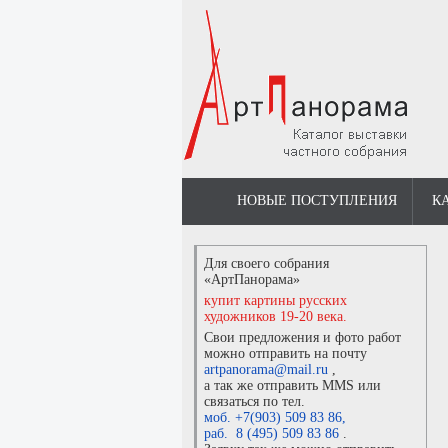
НОВЫЕ ПОСТУПЛЕНИЯ
К
Для своего собрания
«АртПанорама»
купит картины русских
художников 19-20 века.
Свои предложения и фото работ
можно отправить на почту
artpanorama@mail.ru
,
а так же отправить MMS или
связаться по тел.
моб. +7(903) 509 83 86
,
раб. 8 (495) 509 83 86
.