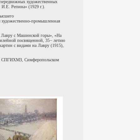
а передвижных художественных
И.Е. Репина» (1929 г.).
высшего
я художественно-промышленная
 Лавру с Машинской горы», «На
юбилейной посвященной, 35− летию
картин с видами на Лавру (1915),
ил, СПГИХМЗ, Симферопольском