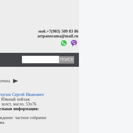
моб.+7(903) 509 83 86
artpanorama@mail.ru
артина
чугин Сергей Иванович
:
Южный пейзаж
:
холст
,
масло
, 53x76.
ельная информация:
ждение: частное собрание
ма.