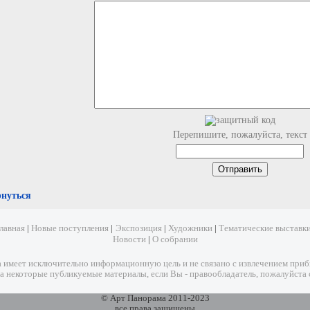
Перепишите, пожалуйста, текст
рнуться
лавная
|
Новые поступления
|
Экспозиция
|
Художники
|
Тематические выставк
Новости
|
О собрании
имеет исключительно информационную цель и не связано с извлечением прибыл
а некоторые публикуемые материалы, если Вы - правообладатель, пожалуйста 
© Арт Панорама 2011-2023
все права защищены