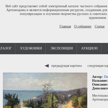
Веб сайт представляет собой электронный каталог частного собрания
Артпанорама и является информационным ресурсом, созданным для
популяризации и изучения творчества русских и советских
художников.
Главная
О собрании
Статьи
АТАЛОГ
ХУДОЖНИКИ
ЭКСПОЗИЦИЯ
АУКЦИОН
предыдущая картина
следующая к
Автор:
Пи
Название
Описание
Дополнит
Местонахо
Артпанора