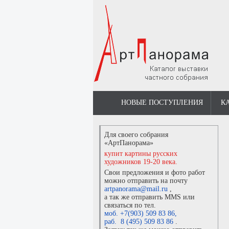
НОВЫЕ ПОСТУПЛЕНИЯ
К
Для своего собрания
«АртПанорама»
купит картины русских
художников 19-20 века.
Свои предложения и фото работ
можно отправить на почту
artpanorama@mail.ru
,
а так же отправить MMS или
связаться по тел.
моб. +7(903) 509 83 86
,
раб. 8 (495) 509 83 86
.