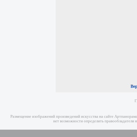
Ве
Г
Размещение изображений произведений искусства на сайте Артпанорама 
нет возможности определить правообладателя н