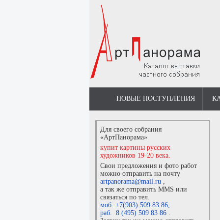
НОВЫЕ ПОСТУПЛЕНИЯ
К
Для своего собрания
«АртПанорама»
купит картины русских
художников 19-20 века.
Свои предложения и фото работ
можно отправить на почту
artpanorama@mail.ru
,
а так же отправить MMS или
связаться по тел.
моб. +7(903) 509 83 86
,
раб. 8 (495) 509 83 86
.