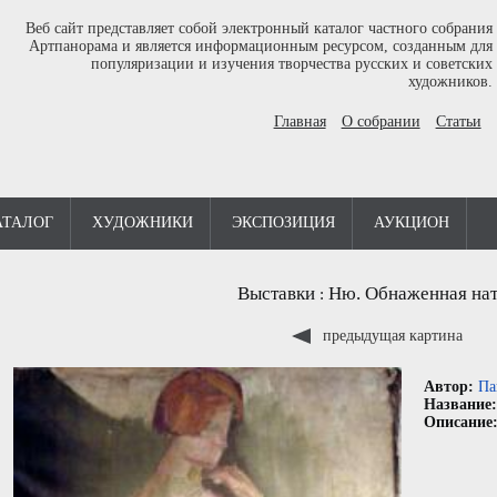
Веб сайт представляет собой электронный каталог частного собрания
Артпанорама и является информационным ресурсом, созданным для
популяризации и изучения творчества русских и советских
художников.
Главная
О собрании
Статьи
АТАЛОГ
ХУДОЖНИКИ
ЭКСПОЗИЦИЯ
АУКЦИОН
Выставки
Ню. Обнаженная нат
:
предыдущая картина
Автор:
Па
Название
Описание