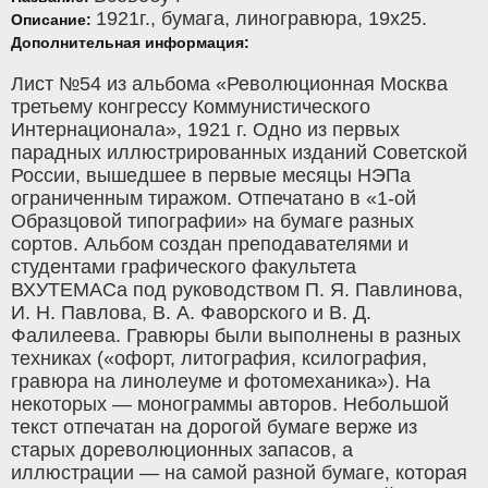
1921г.,
бумага
,
линогравюра
, 19x25.
Описание:
Дополнительная информация:
Лист №54 из альбома «Революционная Москва
третьему конгрессу Коммунистического
Интернационала», 1921 г. Одно из первых
парадных иллюстрированных изданий Советской
России, вышедшее в первые месяцы НЭПа
ограниченным тиражом. Отпечатано в «1-ой
Образцовой типографии» на бумаге разных
сортов. Альбом создан преподавателями и
студентами графического факультета
ВХУТЕМАСа под руководством П. Я. Павлинова,
И. Н. Павлова, В. А. Фаворского и В. Д.
Фалилеева. Гравюры были выполнены в разных
техниках («офорт, литография, ксилография,
гравюра на линолеуме и фотомеханика»). На
некоторых — монограммы авторов. Небольшой
текст отпечатан на дорогой бумаге верже из
старых дореволюционных запасов, а
иллюстрации — на самой разной бумаге, которая