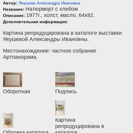
Автор:
Якушева Александра Ивановна
Натюрморт с хлебом
Название:
1977г.,
холст
,
масло
, 64x82.
Описание:
Дополнительная информация:
Картина репродуцирована в каталоге выставки
Якушевой Александры Ивановны.
Местонахождение: частное собрание
Артпанорама.
Оборотная
Подпись
Картина
репродуцирована в
Обложка каталога
каталоге