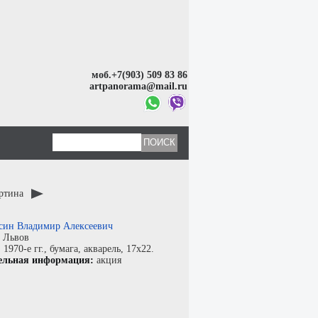
моб.+7(903) 509 83 86
artpanorama@mail.ru
артина
син Владимир Алексеевич
:
Львов
:
1970-е гг.,
бумага
,
акварель
, 17x22.
ельная информация:
акция