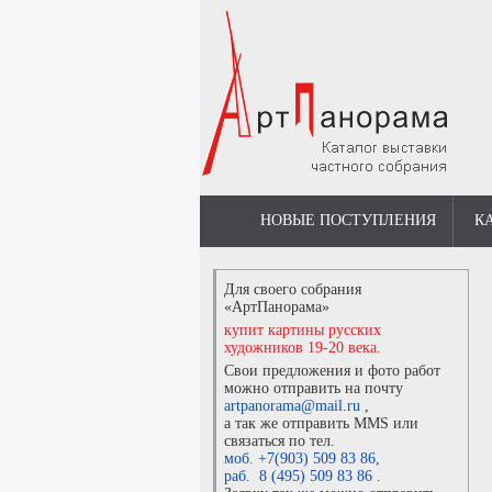
НОВЫЕ ПОСТУПЛЕНИЯ
К
Для своего собрания
«АртПанорама»
купит картины русских
художников 19-20 века.
Свои предложения и фото работ
можно отправить на почту
artpanorama@mail.ru
,
а так же отправить MMS или
связаться по тел.
моб. +7(903) 509 83 86
,
раб. 8 (495) 509 83 86
.