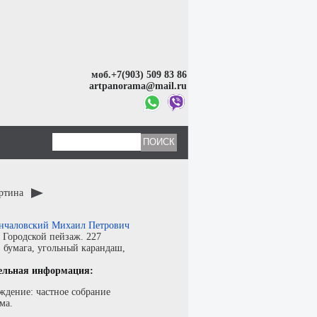
моб.+7(903) 509 83 86
artpanorama@mail.ru
артина
нчаловский Михаил Петрович
:
Городской пейзаж. 227
:
бумага
,
угольный карандаш
,
ельная информация:
ждение: частное собрание
ма.