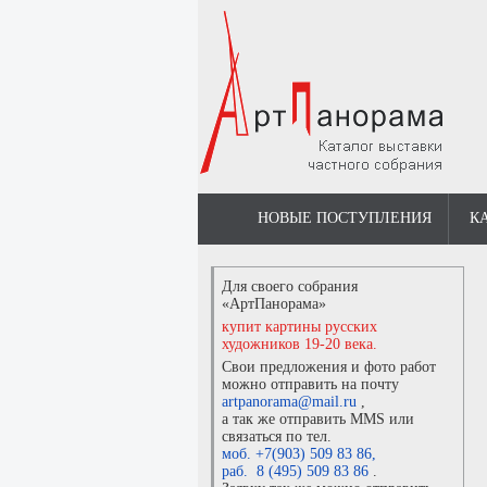
НОВЫЕ ПОСТУПЛЕНИЯ
К
Для своего собрания
«АртПанорама»
купит картины русских
художников 19-20 века.
Свои предложения и фото работ
можно отправить на почту
artpanorama@mail.ru
,
а так же отправить MMS или
связаться по тел.
моб. +7(903) 509 83 86
,
раб. 8 (495) 509 83 86
.