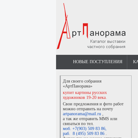
НОВЫЕ ПОСТУПЛЕНИЯ
К
Для своего собрания
«АртПанорама»
купит картины русских
художников 19-20 века.
Свои предложения и фото работ
можно отправить на почту
artpanorama@mail.ru
,
а так же отправить MMS или
связаться по тел.
моб. +7(903) 509 83 86
,
раб. 8 (495) 509 83 86
.