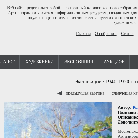
Веб сайт представляет собой электронный каталог частного собрания
Артпанорама и является информационным ресурсом, созданным для
популяризации и изучения творчества русских и советских
художников.
Главная
О собрании
Статьи
АТАЛОГ
ХУДОЖНИКИ
ЭКСПОЗИЦИЯ
АУКЦИОН
Экспозиции
1940-1950-е г
:
предыдущая картина
следующая к
Автор:
Ко
Название
Описание
Дополнит
Местонахо
Артпанора