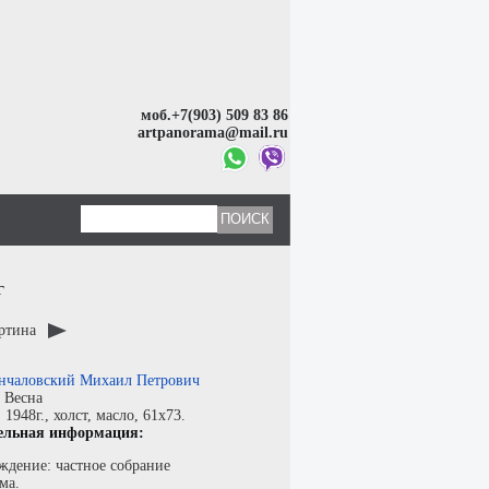
моб.+7(903) 509 83 86
artpanorama@mail.ru
г
артина
нчаловский Михаил Петрович
:
Весна
:
1948г.,
холст
,
масло
, 61x73.
ельная информация:
ждение: частное собрание
ма.