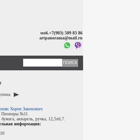
моб.+7(903) 509 83 86
artpanorama@mail.ru
и
артина
опян Хорен Завенович
:
Пионеры №11
:
бумага
,
акварель, ручка
, 12,5x6,7.
ельная информация:
х10