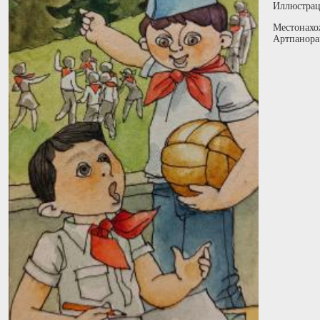
Иллюстрац
Местонахо
Артпанора