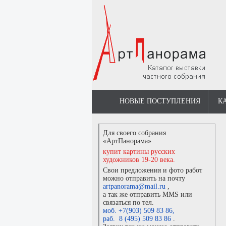
НОВЫЕ ПОСТУПЛЕНИЯ
К
Для своего собрания
«АртПанорама»
купит картины русских
художников 19-20 века.
Свои предложения и фото работ
можно отправить на почту
artpanorama@mail.ru
,
а так же отправить MMS или
связаться по тел.
моб. +7(903) 509 83 86
,
раб. 8 (495) 509 83 86
.