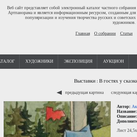
Веб сайт представляет собой электронный каталог частного собрания
Артпанорама и является информационным ресурсом, созданным для
популяризации и изучения творчества русских и советских
художников.
Главная
О собрании
Статьи
АТАЛОГ
ХУДОЖНИКИ
ЭКСПОЗИЦИЯ
АУКЦИОН
Выставки
В гостях у сказк
:
предыдущая картина
следующая к
Автор:
Ак
Название
Описание
Дополнит
Лист 24,5