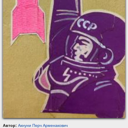
Автор:
Акнуни Перч Арменакович