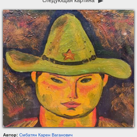
следующая картина
Автор:
Смбатян Карен Ваганович