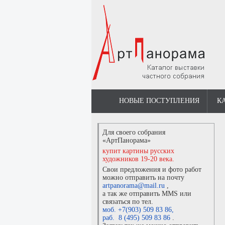
НОВЫЕ ПОСТУПЛЕНИЯ
К
Для своего собрания
«АртПанорама»
купит картины русских
художников 19-20 века.
Свои предложения и фото работ
можно отправить на почту
artpanorama@mail.ru
,
а так же отправить MMS или
связаться по тел.
моб. +7(903) 509 83 86
,
раб. 8 (495) 509 83 86
.