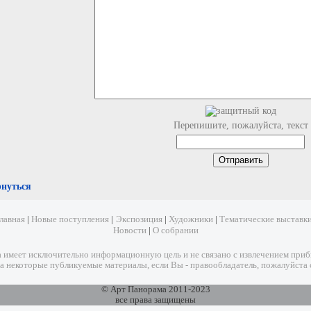
Перепишите, пожалуйста, текст
рнуться
лавная
|
Новые поступления
|
Экспозиция
|
Художники
|
Тематические выставк
Новости
|
О собрании
имеет исключительно информационную цель и не связано с извлечением прибыл
а некоторые публикуемые материалы, если Вы - правообладатель, пожалуйста 
© Арт Панорама 2011-2023
все права защищены