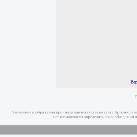
Ве
Г
Размещение изображений произведений искусства на сайте Артпанорама 
нет возможности определить правообладателя н