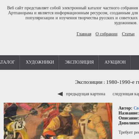
Веб сайт представляет собой электронный каталог частного собрания
Артпанорама и является информационным ресурсом, созданным для
популяризации и изучения творчества русских и советских
художников.
Главная
О собрании
Статьи
АТАЛОГ
ХУДОЖНИКИ
ЭКСПОЗИЦИЯ
АУКЦИОН
Экспозиции
1980-1990-е г
:
предыдущая картина
следующая к
Автор:
Св
Название
Описание
Дополнит
Требует ре