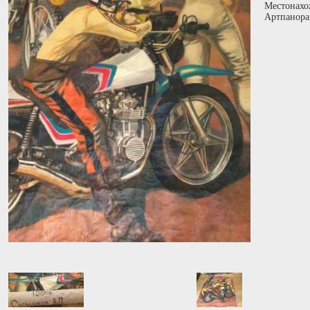
Местонахо
Артпанора