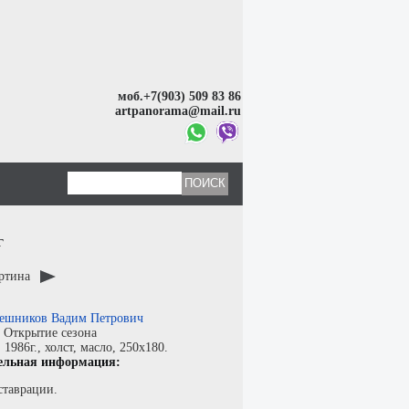
моб.+7(903) 509 83 86
artpanorama@mail.ru
г
артина
ешников Вадим Петрович
:
Открытие сезона
:
1986г.,
холст
,
масло
, 250x180.
ельная информация:
ставрации.