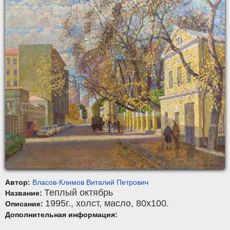
Автор:
Власов-Климов Виталий Петрович
Теплый октябрь
Название:
1995г.,
холст
,
масло
, 80x100.
Описание:
Дополнительная информация: