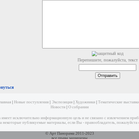
Перепишите, пожалуйста, текст
рнуться
лавная
|
Новые поступления
|
Экспозиция
|
Художники
|
Тематические выставк
Новости
|
О собрании
имеет исключительно информационную цель и не связано с извлечением прибыл
а некоторые публикуемые материалы, если Вы - правообладатель, пожалуйста 
© Арт Панорама 2011-2023
все права защищены