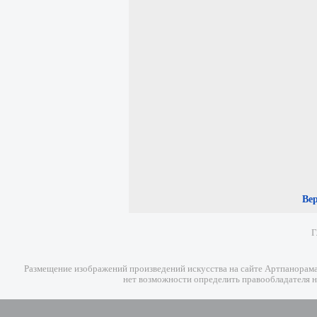
Ве
Г
Размещение изображений произведений искусства на сайте Артпанорама 
нет возможности определить правообладателя н