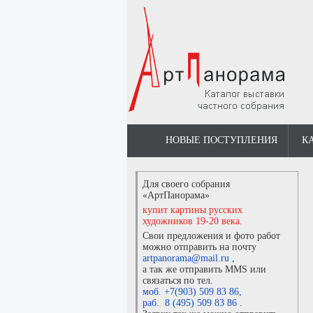
НОВЫЕ ПОСТУПЛЕНИЯ
К
Для своего собрания
«АртПанорама»
купит картины русских
художников 19-20 века.
Свои предложения и фото работ
можно отправить на почту
artpanorama@mail.ru
,
а так же отправить MMS или
связаться по тел.
моб. +7(903) 509 83 86
,
раб. 8 (495) 509 83 86
.