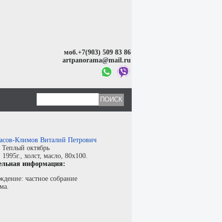
моб.+7(903) 509 83 86
artpanorama@mail.ru
асов-Климов Виталий Петрович
:
Теплый октябрь
:
1995г.,
холст
,
масло
, 80x100.
ельная информация:
ждение: частное собрание
ма.