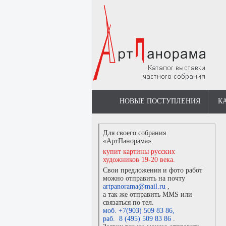
НОВЫЕ ПОСТУПЛЕНИЯ
К
Для своего собрания
«АртПанорама»
купит картины русских
художников 19-20 века.
Свои предложения и фото работ
можно отправить на почту
artpanorama@mail.ru
,
а так же отправить MMS или
связаться по тел.
моб. +7(903) 509 83 86
,
раб. 8 (495) 509 83 86
.