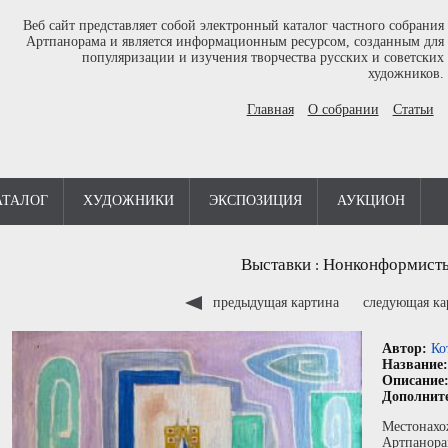
Веб сайт представляет собой электронный каталог частного собрания
Артпанорама и является информационным ресурсом, созданным для
популяризации и изучения творчества русских и советских
художников.
Главная
О собрании
Статьи
АТАЛОГ
ХУДОЖНИКИ
ЭКСПОЗИЦИЯ
АУКЦИОН
Выставки
Нонконформист
:
предыдущая картина
следующая к
Автор:
Ко
Название
Описание
Дополнит
Местонахо
Артпанора