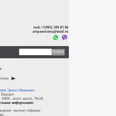
моб.+7(903) 509 83 86
artpanorama@mail.ru
ы
артина
тков Эрнест Иванович
:
Портрет
:
1969г.,
холст
,
масло
, 70x50.
ельная информация:
ждение: частное собрание
ма.