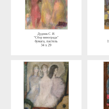
Дудник С. И.
"Сбор винограда"
бумага, пастель
1
34 x 29