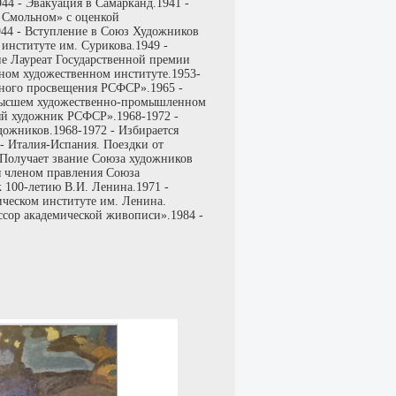
44 - Эвакуация в Самарканд.1941 -
 Смольном» с оценкой
1944 - Вступление в Союз Художников
 институте им. Сурикова.1949 -
ие Лауреат Государственной премии
нном художественном институте.1953-
одного просвещения РСФСР».1965 -
 Высшем художественно-промышленном
ый художник РСФСР».1968-1972 -
дожников.1968-1972 - Избирается
 - Италия-Испания. Поездки от
 Получает звание Союза художников
я членом правления Союза
 100-летию В.И. Ленина.1971 -
ическом институте им. Ленина.
ссор академической живописи».1984 -