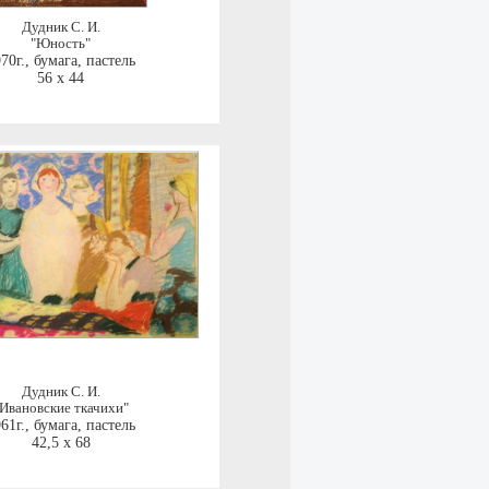
Дудник С. И.
"Юность"
70г.
,
бумага, пастель
56 x 44
Дудник С. И.
Ивановские ткачихи"
61г.
,
бумага, пастель
42,5 x 68