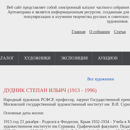
Веб сайт представляет собой электронный каталог частного собрания
Артпанорама и является информационным ресурсом, созданным для
популяризации и изучения творчества русских и советских
художников.
Главная
О собрании
Статьи
АТАЛОГ
ХУДОЖНИКИ
ЭКСПОЗИЦИЯ
АУКЦИОН
Все художники
ДУДНИК СТЕПАН ИЛЬИЧ (1913 - 1996)
Народный художник РСФСР, профессор, лауреат Государственной преми
Московский государственный художественный институт им. В.И. Сурик
Основные даты жизни:
1913 год 23 декабря - Родился в Феодосии, Крым.1932-1934 - Учеба в
художественном институте им.Сурикова. Графический факультет. Педа