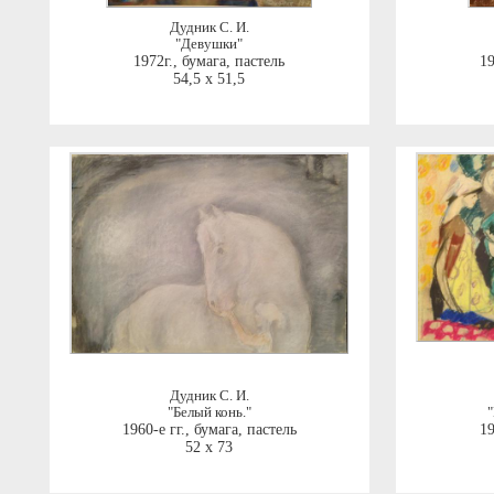
Дудник С. И.
"Девушки"
1972г.
,
бумага, пастель
19
54,5 x 51,5
Дудник С. И.
"Белый конь."
"
1960-е гг.
,
бумага, пастель
19
52 x 73