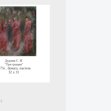
Дудник С. И.
"Три грации"
75г.
,
бумага, пастель
32 x 31
и
|