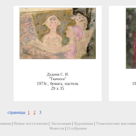
Дудник С. И.
"Ткачихи"
1973г.
,
бумага, пастель
19
29 x 35
страницы
1
2
3
лавная
|
Новые поступления
|
Экспозиция
|
Художники
|
Тематические выставк
Новости
|
О собрании