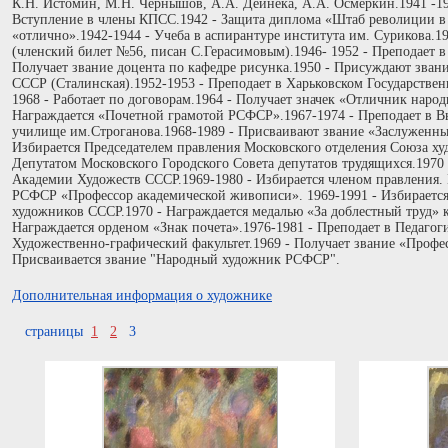
К.Н. Истомин, М.Н. Чернышов, А.А. Дейнека, А.А. Осмеркин.1941 -19
Вступление в члены КПСС.1942 - Защита диплома «Штаб револиции в
«отлично».1942-1944 - Учеба в аспирантуре института им. Сурикова.
(членский билет №56, писан С.Герасимовым).1946- 1952 - Преподает в
Получает звание доцента по кафедре рисунка.1950 - Присуждают зван
СССР (Сталинская).1952-1953 - Преподает в Харьковском Государстве
1968 - Работает по договорам.1964 - Получает значек «Отличник нар
Награждается «Почетной грамотой РСФСР».1967-1974 - Преподает в
училище им.Строганова.1968-1989 - Присваивают звание «Заслуженн
Избирается Председателем правления Московского отделения Союза ху
Депутатом Московского Городского Совета депутатов трудящихся.1970
Академии Художеств СССР.1969-1980 - Избирается членом правления.
РСФСР «Профессор академической живописи». 1969-1991 - Избираетс
художников СССР.1970 - Награждается медалью «За доблестный труд» к
Награждается орденом «Знак почета».1976-1981 - Преподает в Педагог
Художественно-графический факультет.1969 - Получает звание «Профе
Присваивается звание "Народный художник РСФСР".
Дополнительная информация о художнике
страницы
1
2
3