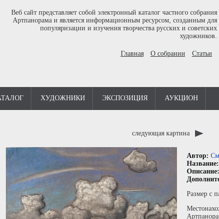
Веб сайт представляет собой электронный каталог частного собрания
Артпанорама и является информационным ресурсом, созданным для
популяризации и изучения творчества русских и советских
художников.
Главная
О собрании
Статьи
АТАЛОГ
ХУДОЖНИКИ
ЭКСПОЗИЦИЯ
АУКЦИОН
следующая картина
Автор:
См
Название
Описание
Дополнит
Размер с п
Местонахо
Артпанора