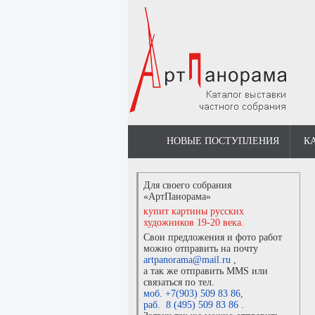
НОВЫЕ ПОСТУПЛЕНИЯ
К
Для своего собрания
«АртПанорама»
купит картины русских
художников 19-20 века.
Свои предложения и фото работ
можно отправить на почту
artpanorama@mail.ru
,
а так же отправить MMS или
связаться по тел.
моб. +7(903) 509 83 86
,
раб. 8 (495) 509 83 86
.