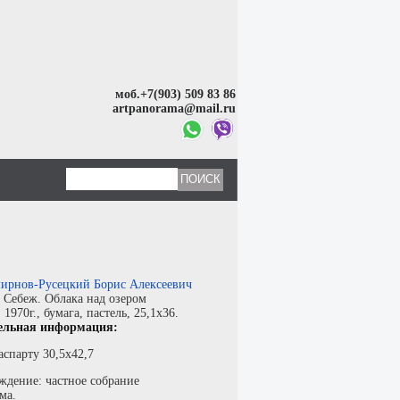
моб.+7(903) 509 83 86
artpanorama@mail.ru
ирнов-Русецкий Борис Алексеевич
:
Себеж. Облака над озером
:
1970г.,
бумага
,
пастель
, 25,1x36.
ельная информация:
аспарту 30,5х42,7
ждение: частное собрание
ма.