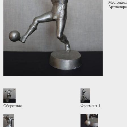
Местонахо
Артпанора
Оборотная
Фрагмент 1