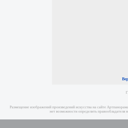
Ве
Г
Размещение изображений произведений искусства на сайте Артпанорама 
нет возможности определить правообладателя н