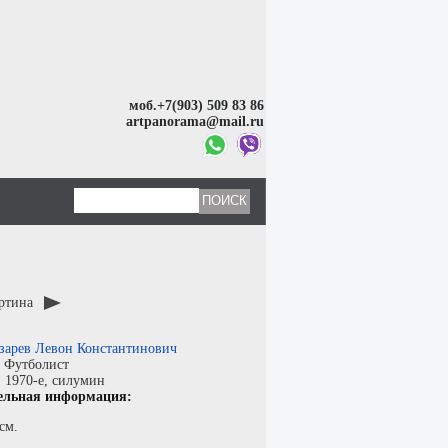
моб.+7(903) 509 83 86
artpanorama@mail.ru
артина
зарев Левон Константинович
:
Футболист
:
1970-е,
силумин
ельная информация:
см.