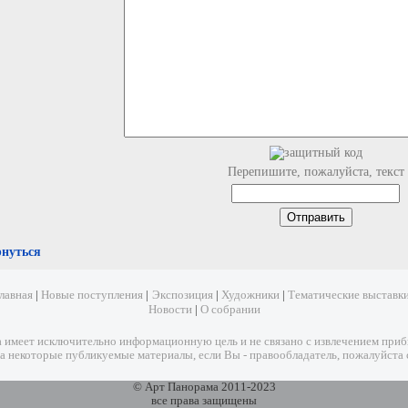
Перепишите, пожалуйста, текст
рнуться
лавная
|
Новые поступления
|
Экспозиция
|
Художники
|
Тематические выставк
Новости
|
О собрании
имеет исключительно информационную цель и не связано с извлечением прибыл
а некоторые публикуемые материалы, если Вы - правообладатель, пожалуйста 
© Арт Панорама 2011-2023
все права защищены