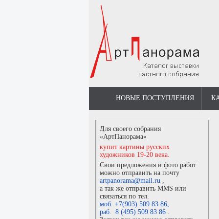
НОВЫЕ ПОСТУПЛЕНИЯ
К
Для своего собрания
«АртПанорама»
купит картины русских
художников 19-20 века.
Свои предложения и фото работ
можно отправить на почту
artpanorama@mail.ru
,
а так же отправить MMS или
связаться по тел.
моб. +7(903) 509 83 86
,
раб. 8 (495) 509 83 86
.