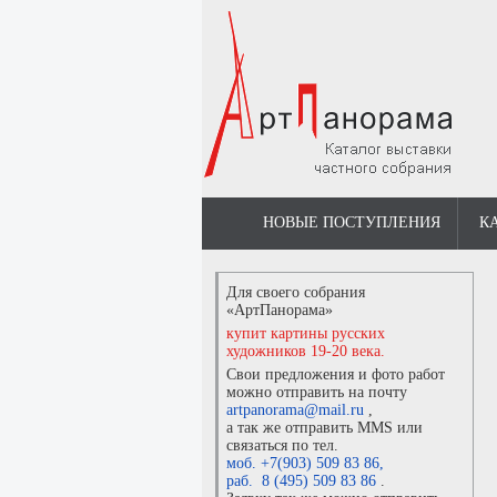
НОВЫЕ ПОСТУПЛЕНИЯ
К
Для своего собрания
«АртПанорама»
купит картины русских
художников 19-20 века.
Свои предложения и фото работ
можно отправить на почту
artpanorama@mail.ru
,
а так же отправить MMS или
связаться по тел.
моб. +7(903) 509 83 86
,
раб. 8 (495) 509 83 86
.