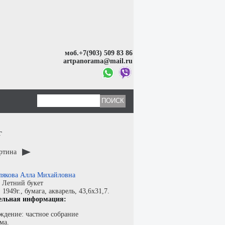
моб.+7(903) 509 83 86
artpanorama@mail.ru
г
артина
лякова Алла Михайловна
:
Летний букет
:
1949г.,
бумага
,
акварель
, 43,6x31,7.
ельная информация:
ждение: частное собрание
ма.