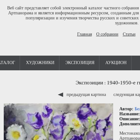
Веб сайт представляет собой электронный каталог частного собрания
Артпанорама и является информационным ресурсом, созданным для
популяризации и изучения творчества русских и советских
художников.
Главная
О собрании
Статьи
АТАЛОГ
ХУДОЖНИКИ
ЭКСПОЗИЦИЯ
АУКЦИОН
Экспозиции
1940-1950-е г
:
предыдущая картина
следующая к
Автор:
Бе
Название
Описание
Дополнит
Местонахо
Артпанора