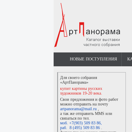
НОВЫЕ ПОСТУПЛЕНИЯ
К
Для своего собрания
«АртПанорама»
купит картины русских
художников 19-20 века.
Свои предложения и фото работ
можно отправить на почту
artpanorama@mail.ru
,
а так же отправить MMS или
связаться по тел.
моб. +7(903) 509 83 86
,
раб. 8 (495) 509 83 86
.