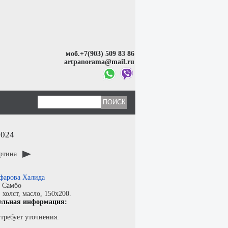
моб.+7(903) 509 83 86
artpanorama@mail.ru
2024
артина
фарова Халида
:
Самбо
:
холст
,
масло
, 150x200.
ельная информация:
требует уточнения.