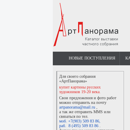
НОВЫЕ ПОСТУПЛЕНИЯ
К
Для своего собрания
«АртПанорама»
купит картины русских
художников 19-20 века.
Свои предложения и фото работ
можно отправить на почту
artpanorama@mail.ru
,
а так же отправить MMS или
связаться по тел.
моб. +7(903) 509 83 86
,
раб. 8 (495) 509 83 86
.