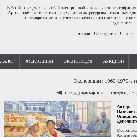
Веб сайт представляет собой электронный каталог частного собрания
Артпанорама и является информационным ресурсом, созданным для
популяризации и изучения творчества русских и советских
художников.
Главная
О собрании
Статьи
АТАЛОГ
ХУДОЖНИКИ
ЭКСПОЗИЦИЯ
АУКЦИОН
Экспозиции
1960-1970-е г
:
предыдущая картина
следующая к
Автор:
Та
Название
Описание
Дополнит
Местонахо
Артпанора