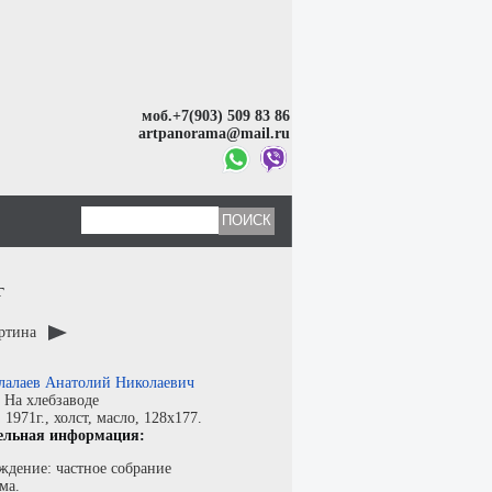
моб.+7(903) 509 83 86
artpanorama@mail.ru
г
артина
лалаев Анатолий Николаевич
:
На хлебзаводе
:
1971г.,
холст
,
масло
, 128x177.
ельная информация:
ждение: частное собрание
ма.