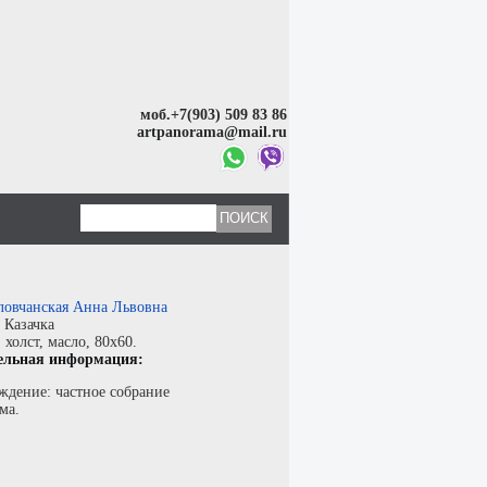
моб.+7(903) 509 83 86
artpanorama@mail.ru
ловчанская Анна Львовна
:
Казачка
:
холст
,
масло
, 80x60.
ельная информация:
ждение: частное собрание
ма.