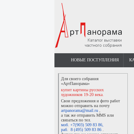
НОВЫЕ ПОСТУПЛЕНИЯ
К
Для своего собрания
«АртПанорама»
купит картины русских
художников 19-20 века.
Свои предложения и фото работ
можно отправить на почту
artpanorama@mail.ru
,
а так же отправить MMS или
связаться по тел.
моб. +7(903) 509 83 86
,
раб. 8 (495) 509 83 86
.