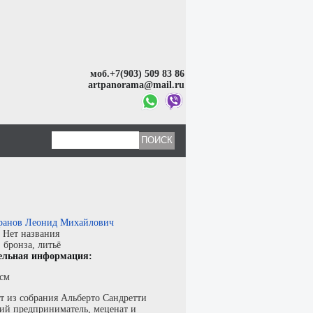
моб.+7(903) 509 83 86
artpanorama@mail.ru
ранов Леонид Михайлович
:
Нет названия
:
бронза
,
литьё
ельная информация:
 см
т из собрания Альберто Сандретти
кий предприниматель, меценат и