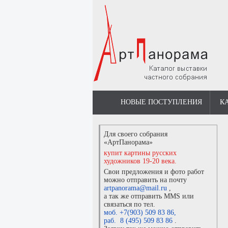
НОВЫЕ ПОСТУПЛЕНИЯ
К
Для своего собрания
«АртПанорама»
купит картины русских
художников 19-20 века.
Свои предложения и фото работ
можно отправить на почту
artpanorama@mail.ru
,
а так же отправить MMS или
связаться по тел.
моб. +7(903) 509 83 86
,
раб. 8 (495) 509 83 86
.