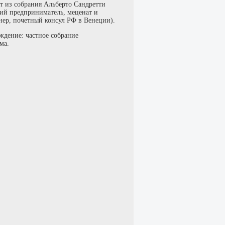
т из собрания Альберто Сандретти
кий предприниматель, меценат и
нер, почетный консул РФ в Венеции).
ждение: частное собрание
ма.