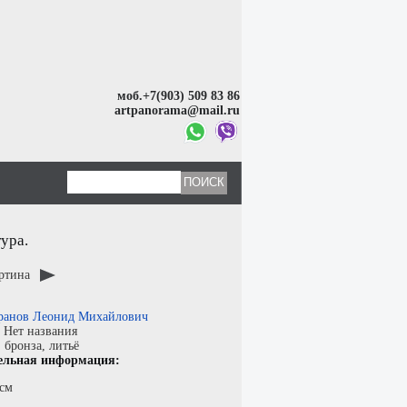
моб.+7(903) 509 83 86
artpanorama@mail.ru
ура.
артина
ранов Леонид Михайлович
:
Нет названия
:
бронза
,
литьё
ельная информация:
 см