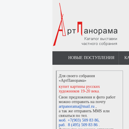
НОВЫЕ ПОСТУПЛЕНИЯ
К
Для своего собрания
«АртПанорама»
купит картины русских
художников 19-20 века.
Свои предложения и фото работ
можно отправить на почту
artpanorama@mail.ru
,
а так же отправить MMS или
связаться по тел.
моб. +7(903) 509 83 86
,
раб. 8 (495) 509 83 86
.