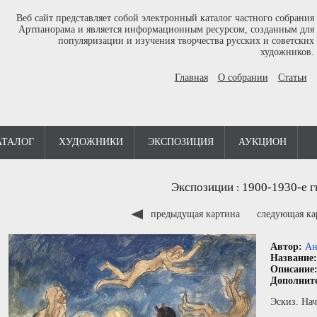
Веб сайт представляет собой электронный каталог частного собрания
Артпанорама и является информационным ресурсом, созданным для
популяризации и изучения творчества русских и советских
художников.
Главная
О собрании
Статьи
АТАЛОГ
ХУДОЖНИКИ
ЭКСПОЗИЦИЯ
АУКЦИОН
Экспозиции
1900-1930-е г
:
предыдущая картина
следующая к
Автор:
Ан
Название
Описание
Дополнит
Эскиз. На