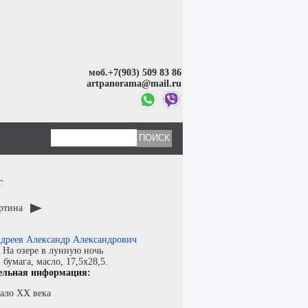
моб.+7(903) 509 83 86
artpanorama@mail.ru
г
артина
дреев Александр Александрович
:
На озере в лунную ночь
:
бумага
,
масло
, 17,5x28,5.
ельная информация:
чало ХХ века