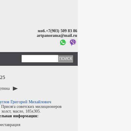
моб.+7(903) 509 83 86
artpanorama@mail.ru
25
артина
углов Григорий Михайлович
:
Присяга советских милиционеров
:
холст
,
масло
, 185x305.
ельная информация:
реставрация