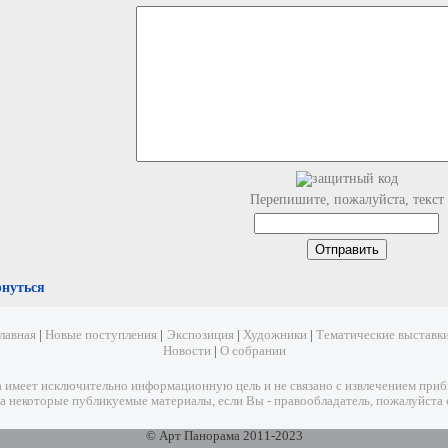
Перепишите, пожалуйста, текст
рнуться
лавная
|
Новые поступления
|
Экспозиция
|
Художники
|
Тематические выставк
Новости
|
О собрании
имеет исключительно информационную цель и не связано с извлечением прибыл
а некоторые публикуемые материалы, если Вы - правообладатель, пожалуйста 
© Арт Панорама 2011-2023