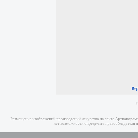
Ве
Г
Размещение изображений произведений искусства на сайте Артпанорама 
нет возможности определить правообладателя н