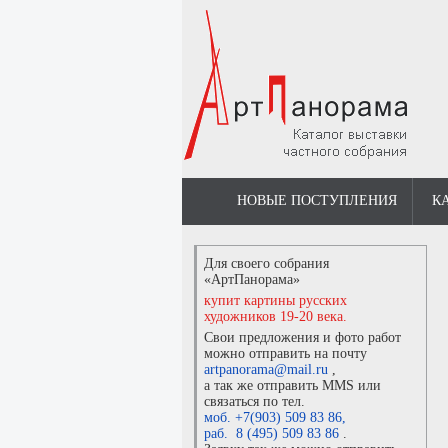
НОВЫЕ ПОСТУПЛЕНИЯ
К
Для своего собрания
«АртПанорама»
купит картины русских
художников 19-20 века.
Свои предложения и фото работ
можно отправить на почту
artpanorama@mail.ru
,
а так же отправить MMS или
связаться по тел.
моб. +7(903) 509 83 86
,
раб. 8 (495) 509 83 86
.