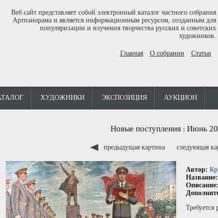
Веб сайт представляет собой электронный каталог частного собрания
Артпанорама и является информационным ресурсом, созданным для
популяризации и изучения творчества русских и советских
художников.
Главная
О собрании
Статьи
АТАЛОГ
ХУДОЖНИКИ
ЭКСПОЗИЦИЯ
АУКЦИОН
Новые поступления
Июнь 20
:
предыдущая картина
следующая к
Автор:
Кр
Название
Описание
Дополнит
Требуется 