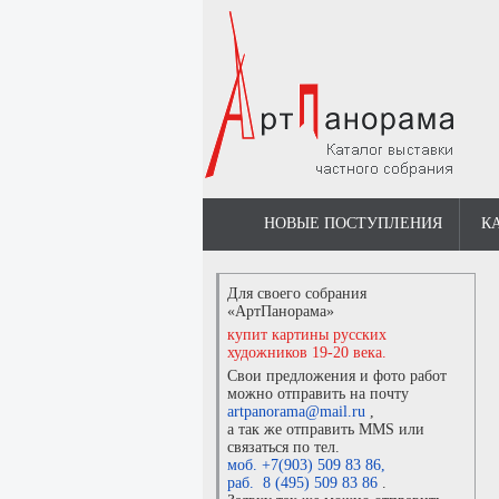
НОВЫЕ ПОСТУПЛЕНИЯ
К
Для своего собрания
«АртПанорама»
купит картины русских
художников 19-20 века.
Свои предложения и фото работ
можно отправить на почту
artpanorama@mail.ru
,
а так же отправить MMS или
связаться по тел.
моб. +7(903) 509 83 86
,
раб. 8 (495) 509 83 86
.