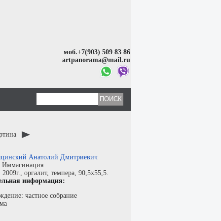
моб.+7(903) 509 83 86
artpanorama@mail.ru
артина
щинский Анатолий Дмитриевич
:
Иммагинация
:
2009г.,
оргалит
,
темпера
, 90,5x55,5.
ельная информация:
ждение: частное собрание
ма