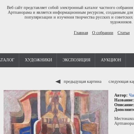
Веб сайт представляет собой электронный каталог частного собрания
Артпанорама и является информационным ресурсом, созданным для
популяризации и изучения творчества русских и советских
художников.
Главная
О собрании
Статьи
АТАЛОГ
ХУДОЖНИКИ
ЭКСПОЗИЦИЯ
АУКЦИОН
предыдущая картина
следующая к
Автор:
Ча
Название
Описание
Дополнит
Местонахо
Артпанора