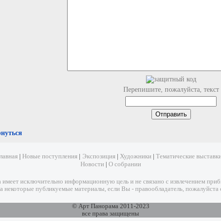
Перепишите, пожалуйста, текст
рнуться
лавная
|
Новые поступления
|
Экспозиция
|
Художники
|
Тематические выставк
Новости
|
О собрании
имеет исключительно информационную цель и не связано с извлечением прибыл
а некоторые публикуемые материалы, если Вы - правообладатель, пожалуйста 
© Арт Панорама 2011-2023
все права защищены