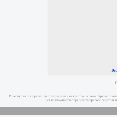
Ве
Г
Размещение изображений произведений искусства на сайте Артпанорама 
нет возможности определить правообладателя н