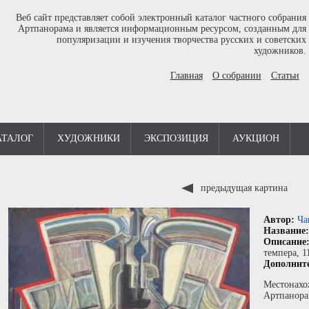
Веб сайт представляет собой электронный каталог частного собрания
Артпанорама и является информационным ресурсом, созданным для
популяризации и изучения творчества русских и советских
художников.
Главная
О собрании
Статьи
АТАЛОГ
ХУДОЖНИКИ
ЭКСПОЗИЦИЯ
АУКЦИОН
предыдущая картина
Автор:
Ча
Название
Описание
темпера
, 1
Дополнит
Местонахо
Артпанора