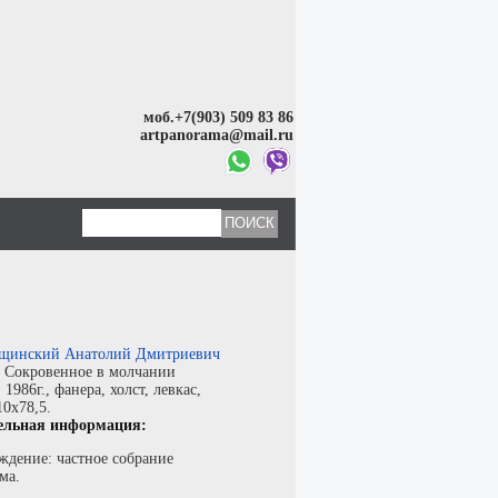
моб.+7(903) 509 83 86
artpanorama@mail.ru
щинский Анатолий Дмитриевич
:
Сокровенное в молчании
:
1986г.,
фанера, холст, левкас
,
10x78,5.
ельная информация:
ждение: частное собрание
ма.