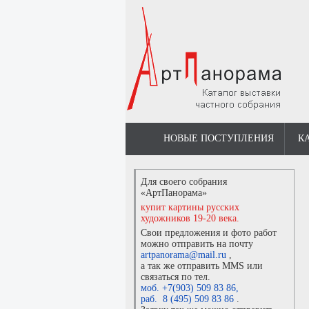
НОВЫЕ ПОСТУПЛЕНИЯ
К
Для своего собрания
«АртПанорама»
купит картины русских
художников 19-20 века.
Свои предложения и фото работ
можно отправить на почту
artpanorama@mail.ru
,
а так же отправить MMS или
связаться по тел.
моб. +7(903) 509 83 86
,
раб. 8 (495) 509 83 86
.