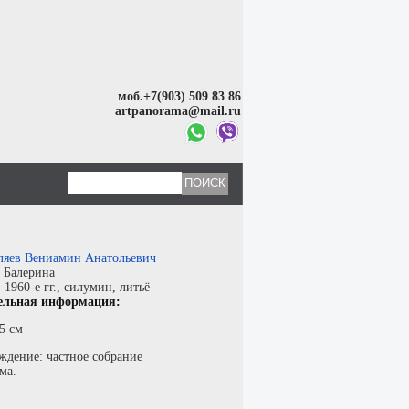
моб.+7(903) 509 83 86
artpanorama@mail.ru
ляев Вениамин Анатольевич
:
Балерина
:
1960-е гг.,
силумин
,
литьё
ельная информация:
5 см
ждение: частное собрание
ма.