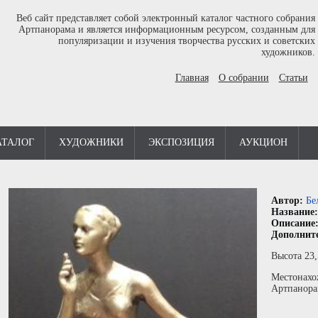
Веб сайт представляет собой электронный каталог частного собрания
Артпанорама и является информационным ресурсом, созданным для
популяризации и изучения творчества русских и советских
художников.
Главная
О собрании
Статьи
АТАЛОГ
ХУДОЖНИКИ
ЭКСПОЗИЦИЯ
АУКЦИОН
Автор:
Бе
Название
Описание
Дополнит
Высота 23,
Местонахо
Артпанора