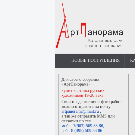
НОВЫЕ ПОСТУПЛЕНИЯ
К
Для своего собрания
«АртПанорама»
купит картины русских
художников 19-20 века.
Свои предложения и фото работ
можно отправить на почту
artpanorama@mail.ru
,
а так же отправить MMS или
связаться по тел.
моб. +7(903) 509 83 86
,
раб. 8 (495) 509 83 86
.