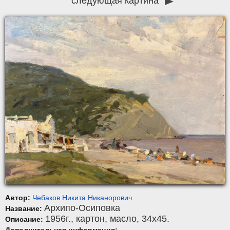
следующая картина
Автор:
Чебаков Никита Никанорович
Архипо-Осиповка
Название:
1956г.,
картон
,
масло
, 34x45.
Описание: