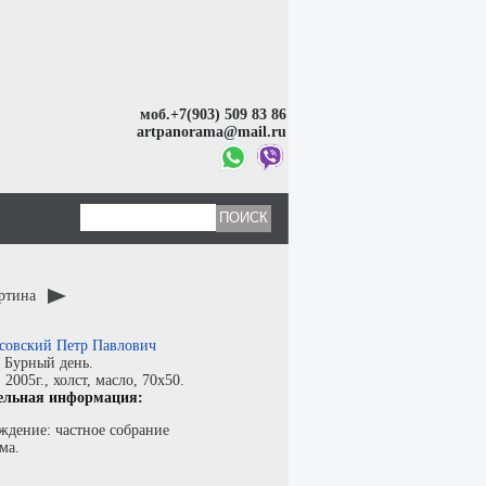
моб.+7(903) 509 83 86
artpanorama@mail.ru
артина
совский Петр Павлович
:
Бурный день.
:
2005г.,
холст
,
масло
, 70x50.
ельная информация:
ждение: частное собрание
ма.