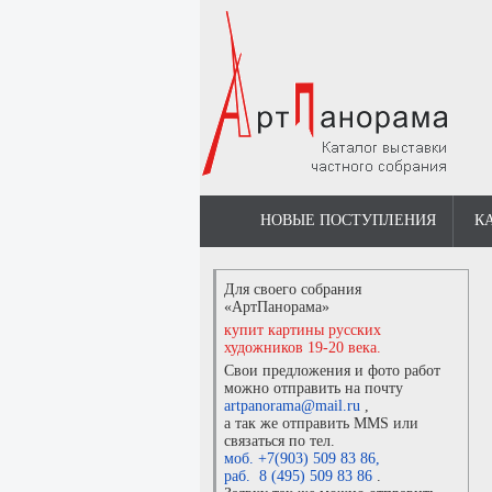
НОВЫЕ ПОСТУПЛЕНИЯ
К
Для своего собрания
«АртПанорама»
купит картины русских
художников 19-20 века.
Свои предложения и фото работ
можно отправить на почту
artpanorama@mail.ru
,
а так же отправить MMS или
связаться по тел.
моб. +7(903) 509 83 86
,
раб. 8 (495) 509 83 86
.