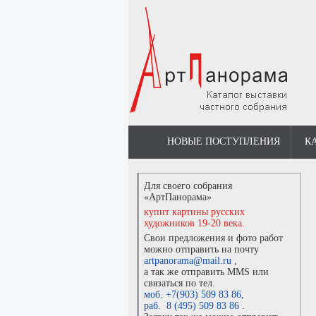
НОВЫЕ ПОСТУПЛЕНИЯ
К
Для своего собрания
«АртПанорама»
купит картины русских
художников 19-20 века.
Свои предложения и фото работ
можно отправить на почту
artpanorama@mail.ru
,
а так же отправить MMS или
связаться по тел.
моб. +7(903) 509 83 86
,
раб. 8 (495) 509 83 86
.