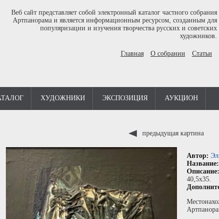
Веб сайт представляет собой электронный каталог частного собрания
Артпанорама и является информационным ресурсом, созданным для
популяризации и изучения творчества русских и советских
художников.
Главная
О собрании
Статьи
АТАЛОГ
ХУДОЖНИКИ
ЭКСПОЗИЦИЯ
АУКЦИОН
предыдущая картина
Автор:
Эл
Название
Описание
40,5x35.
Дополнит
Местонахо
Артпанора