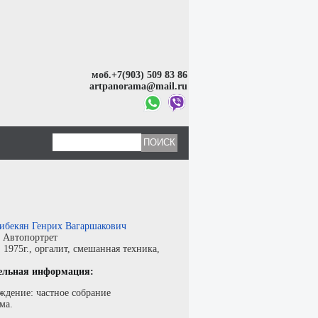
моб.+7(903) 509 83 86
artpanorama@mail.ru
ибекян Генрих Вагаршакович
:
Автопортрет
:
1975г.,
оргалит
,
смешанная техника
,
ельная информация:
ждение: частное собрание
ма.