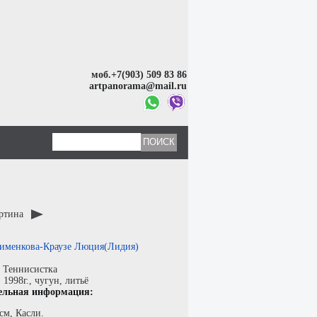
моб.+7(903) 509 83 86
artpanorama@mail.ru
артина
именкова-Краузе Люция(Лидия)
:
Теннисистка
:
1998г.,
чугун
,
литьё
ельная информация:
см, Касли.