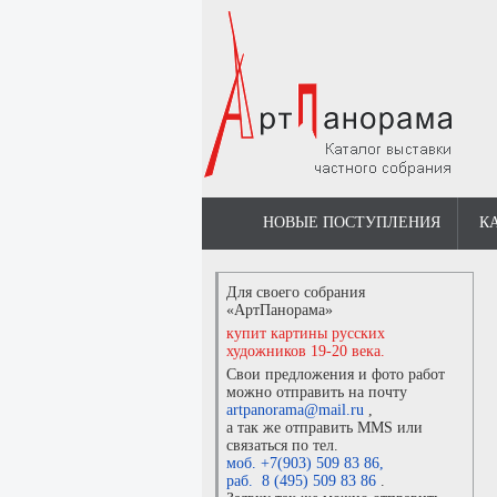
НОВЫЕ ПОСТУПЛЕНИЯ
К
Для своего собрания
«АртПанорама»
купит картины русских
художников 19-20 века.
Свои предложения и фото работ
можно отправить на почту
artpanorama@mail.ru
,
а так же отправить MMS или
связаться по тел.
моб. +7(903) 509 83 86
,
раб. 8 (495) 509 83 86
.