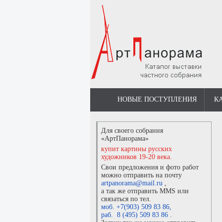
НОВЫЕ ПОСТУПЛЕНИЯ
К
Для своего собрания
«АртПанорама»
купит картины русских
художников 19-20 века.
Свои предложения и фото работ
можно отправить на почту
artpanorama@mail.ru
,
а так же отправить MMS или
связаться по тел.
моб. +7(903) 509 83 86
,
раб. 8 (495) 509 83 86
.