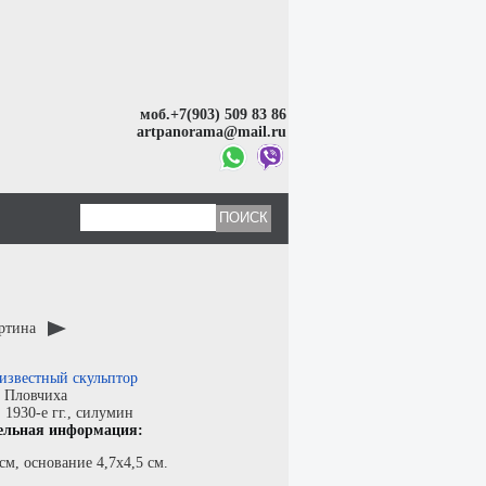
моб.+7(903) 509 83 86
artpanorama@mail.ru
артина
известный скульптор
:
Пловчиха
:
1930-е гг.,
силумин
ельная информация:
см, основание 4,7х4,5 см.