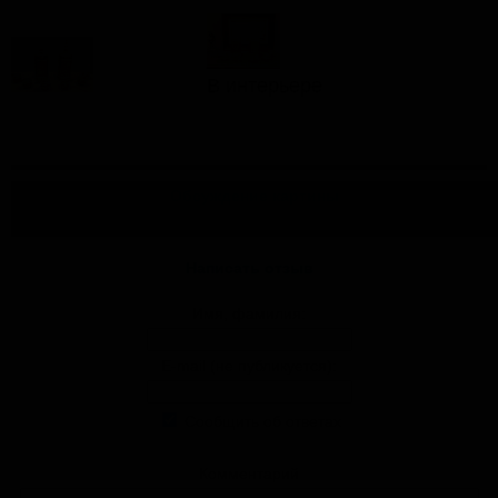
В интерьере
Обсуждение картины
Комментариев пока нет
Написать отзыв
Имя, фамилия:
E-mail (не публикуется):
Сообщить об ответах
Комментарий