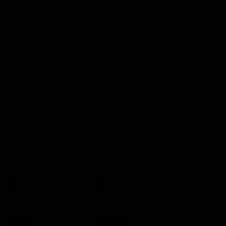
вина)
1870-е гг.
Описание:
Дополнительная информация:
Бесцветное стекло, выдувание, роспись золотом
по пасте и эмалями, цветные стеклянные капли.
Штоф: высота с пробкой – 26,2 см, размер тулова
– 10 х 8,2 см; штоф второй без пробки; чарка:
высота – 5,5 см, диаметр по борту (без ручки) –
4,9 см, диаметр с ручкой – 7,6 см; диаметр
основания – 4,2 см.
Местонахождение: частное собрание
Артпанорама.
Фрагмент 1
Фрагмент 2