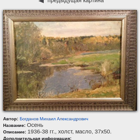
предыдущая картина
Автор:
Богданов Михаил Александрович
Осень
Название:
1936-38 гг.,
холст
,
масло
, 37x50.
Описание:
Дополнительная информация: