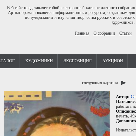
Веб сайт представляет собой электронный каталог частного собрания
Артпанорама и является информационным ресурсом, созданным для
популяризации и изучения творчества русских и советских
художников.
Главная
О собрании
Статьи
АТАЛОГ
ХУДОЖНИКИ
ЭКСПОЗИЦИЯ
АУКЦИОН
следующая картина
Автор:
Са
Название
работать н
Описание
печать
, 49
Дополнит
Издательст