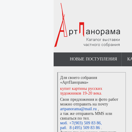
НОВЫЕ ПОСТУПЛЕНИЯ
К
Для своего собрания
«АртПанорама»
купит картины русских
художников 19-20 века.
Свои предложения и фото работ
можно отправить на почту
artpanorama@mail.ru
,
а так же отправить MMS или
связаться по тел.
моб. +7(903) 509 83 86
,
раб. 8 (495) 509 83 86
.