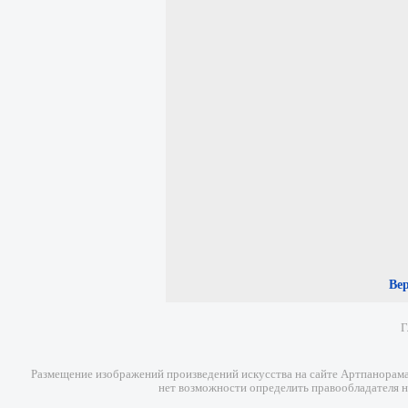
Ве
Г
Размещение изображений произведений искусства на сайте Артпанорама 
нет возможности определить правообладателя н