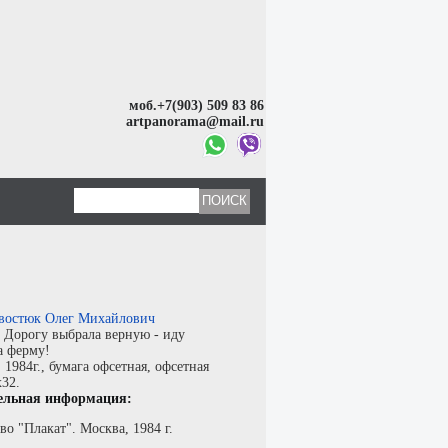
моб.+7(903) 509 83 86
artpanorama@mail.ru
востюк Олег Михайлович
:
Дорогу выбрала верную - иду
а ферму!
:
1984г.,
бумага офсетная
,
офсетная
x32.
ельная информация:
во "Плакат". Москва, 1984 г.