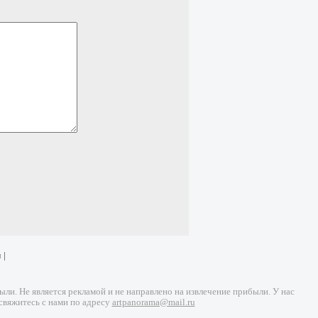
и
|
и. Не является рекламой и не направлено на извлечение прибыли. У нас
свяжитесь с нами по адресу
artpanorama@mail.ru