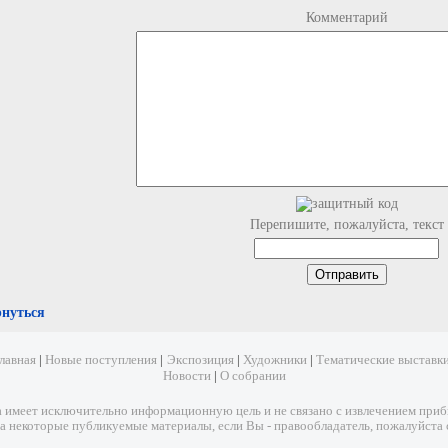
Комментарий
Перепишите, пожалуйста, текст
рнуться
лавная
|
Новые поступления
|
Экспозиция
|
Художники
|
Тематические выставк
Новости
|
О собрании
имеет исключительно информационную цель и не связано с извлечением прибыл
а некоторые публикуемые материалы, если Вы - правообладатель, пожалуйста 