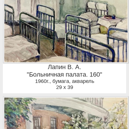
Лапин В. А.
"Больничная палата. 160"
1960г.
,
бумага, акварель
29 x 39