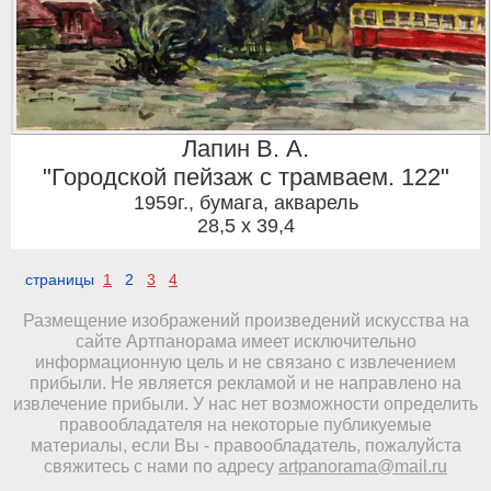
Лапин В. А.
"Городской пейзаж с трамваем. 122"
1959г.
,
бумага, акварель
28,5 x 39,4
страницы
1
2
3
4
Размещение изображений произведений искусства на
сайте Артпанорама имеет исключительно
информационную цель и не связано с извлечением
прибыли. Не является рекламой и не направлено на
извлечение прибыли. У нас нет возможности определить
правообладателя на некоторые публикуемые
материалы, если Вы - правообладатель, пожалуйста
свяжитесь с нами по адресу
artpanorama@mail.ru