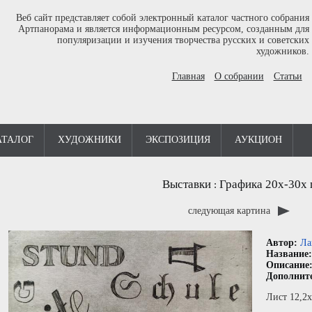
Веб сайт представляет собой электронный каталог частного собрания
Артпанорама и является информационным ресурсом, созданным для
популяризации и изучения творчества русских и советских
художников.
Главная
О собрании
Статьи
АТАЛОГ
ХУДОЖНИКИ
ЭКСПОЗИЦИЯ
АУКЦИОН
Выставки
Графика 20х-30х г
:
следующая картина
Автор:
Ла
Название
Описание
Дополнит
Лист 12,2х