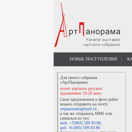
НОВЫЕ ПОСТУПЛЕНИЯ
К
Для своего собрания
«АртПанорама»
купит картины русских
художников 19-20 века.
Свои предложения и фото работ
можно отправить на почту
artpanorama@mail.ru
,
а так же отправить MMS или
связаться по тел.
моб. +7(903) 509 83 86
,
раб. 8 (495) 509 83 86
.