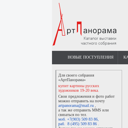
НОВЫЕ ПОСТУПЛЕНИЯ
К
Для своего собрания
«АртПанорама»
купит картины русских
художников 19-20 века.
Свои предложения и фото работ
можно отправить на почту
artpanorama@mail.ru
,
а так же отправить MMS или
связаться по тел.
моб. +7(903) 509 83 86
,
раб. 8 (495) 509 83 86
.