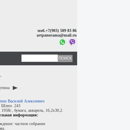
моб.+7(903) 509 83 86
artpanorama@mail.ru
г
артина
пин Василий Алексеевич
:
Шлюз. 243
:
1958г.,
бумага
,
акварель
, 16,2x30,2.
ельная информация:
ждение: частное собрание
ма.