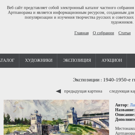
Веб сайт представляет собой электронный каталог частного собрания
Артпанорама и является информационным ресурсом, созданным для
популяризации и изучения творчества русских и советских
художников.
Главная
О собрании
Статьи
АТАЛОГ
ХУДОЖНИКИ
ЭКСПОЗИЦИЯ
АУКЦИОН
Экспозиции
1940-1950-е г
:
предыдущая картина
следующая к
Автор:
Ла
Название
Описание
Дополнит
Местонахо
Артпанора