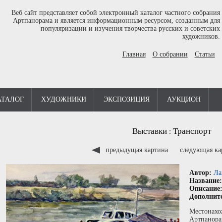
Веб сайт представляет собой электронный каталог частного собрания
Артпанорама и является информационным ресурсом, созданным для
популяризации и изучения творчества русских и советских
художников.
Главная
О собрании
Статьи
АТАЛОГ
ХУДОЖНИКИ
ЭКСПОЗИЦИЯ
АУКЦИОН
Выставки
Транспорт
:
предыдущая картина
следующая к
Автор:
Ла
Название
Описание
Дополнит
Местонахо
Артпанора