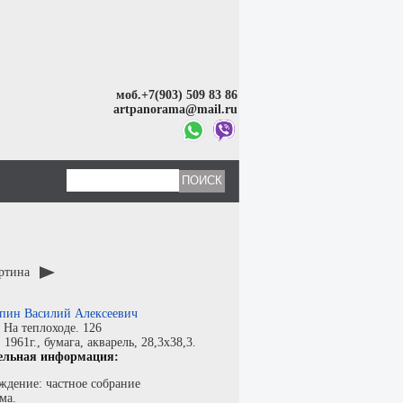
моб.+7(903) 509 83 86
artpanorama@mail.ru
артина
пин Василий Алексеевич
:
На теплоходе. 126
:
1961г.,
бумага
,
акварель
, 28,3x38,3.
ельная информация:
ждение: частное собрание
ма.