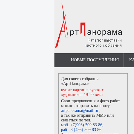
НОВЫЕ ПОСТУПЛЕНИЯ
К
Для своего собрания
«АртПанорама»
купит картины русских
художников 19-20 века.
Свои предложения и фото работ
можно отправить на почту
artpanorama@mail.ru
,
а так же отправить MMS или
связаться по тел.
моб. +7(903) 509 83 86
,
раб. 8 (495) 509 83 86
.