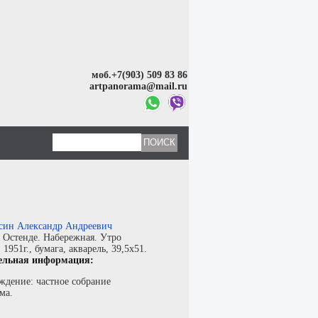
моб.+7(903) 509 83 86
artpanorama@mail.ru
син Александр Андреевич
:
Остенде. Набережная. Утро
:
1951г.,
бумага
,
акварель
, 39,5x51.
ельная информация:
ждение: частное собрание
ма.