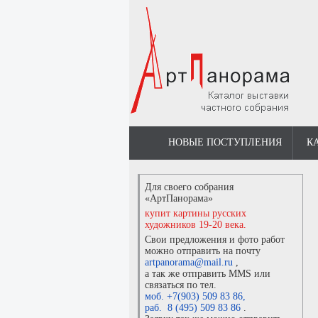
НОВЫЕ ПОСТУПЛЕНИЯ
К
Для своего собрания
«АртПанорама»
купит картины русских
художников 19-20 века.
Свои предложения и фото работ
можно отправить на почту
artpanorama@mail.ru
,
а так же отправить MMS или
связаться по тел.
моб. +7(903) 509 83 86
,
раб. 8 (495) 509 83 86
.