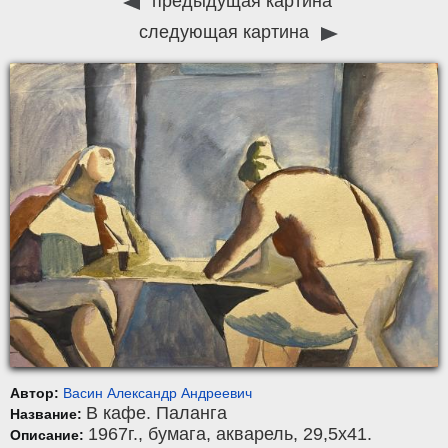
предыдущая картина
следующая картина
Автор:
Васин Александр Андреевич
В кафе. Паланга
Название:
1967г.,
бумага
,
акварель
, 29,5x41.
Описание: