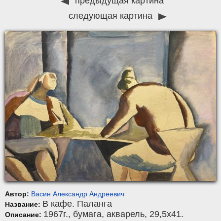
предыдущая картина
следующая картина
Автор:
Васин Александр Андреевич
В кафе. Паланга
Название:
1967г.,
бумага
,
акварель
, 29,5x41.
Описание: