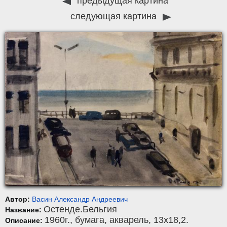
предыдущая картина
следующая картина
Автор:
Васин Александр Андреевич
Остенде.Бельгия
Название:
1960г.,
бумага
,
акварель
, 13x18,2.
Описание: