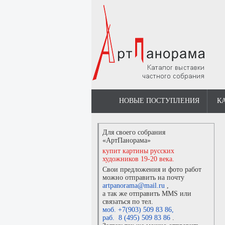
НОВЫЕ ПОСТУПЛЕНИЯ
К
Для своего собрания
«АртПанорама»
купит картины русских
художников 19-20 века.
Свои предложения и фото работ
можно отправить на почту
artpanorama@mail.ru
,
а так же отправить MMS или
связаться по тел.
моб. +7(903) 509 83 86
,
раб. 8 (495) 509 83 86
.