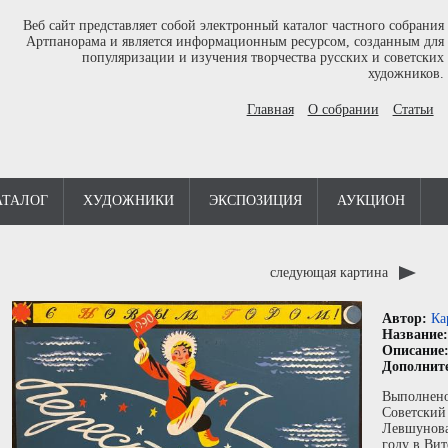
Веб сайт представляет собой электронный каталог частного собрания
Артпанорама и является информационным ресурсом, созданным для
популяризации и изучения творчества русских и советских
художников.
Главная
О собрании
Статьи
АТАЛОГ
ХУДОЖНИКИ
ЭКСПОЗИЦИЯ
АУКЦИОН
следующая картина
Автор:
Ка
Название
Описание
Дополнит
Выполнено
Советский
Левшунова
году в Ви