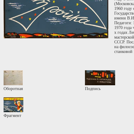
(Московска
1960 году
Государст
имени В.И.
Педагоги:
1970 года
х годах Л
мастерско
СССР. Посл
на философ
станковой 
Оборотная
Подпись
Фрагмент