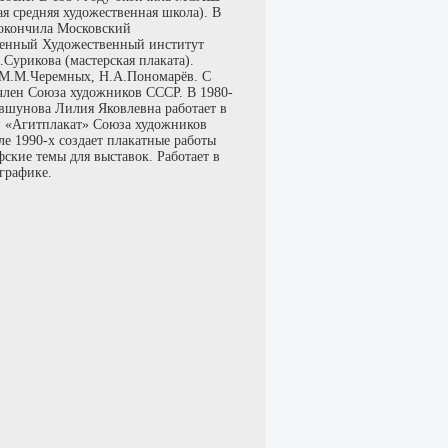
я средняя художественная школа). В
 окончила Московский
венный Художественный институт
Сурикова (мастерская плаката).
 М.М.Черемных, Н.А.Пономарёв. С
 член Союза художников СССР. В 1980-
евшунова Лилия Яковлевна работает в
й «Агитплакат» Союза художников
е 1990-х создает плакатные работы
ские темы для выставок. Работает в
графике.