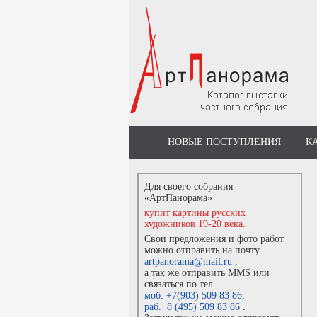
НОВЫЕ ПОСТУПЛЕНИЯ
К
Для своего собрания
«АртПанорама»
купит картины русских
художников 19-20 века.
Свои предложения и фото работ
можно отправить на почту
artpanorama@mail.ru
,
а так же отправить MMS или
связаться по тел.
моб. +7(903) 509 83 86
,
раб. 8 (495) 509 83 86
.