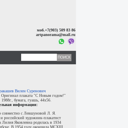
моб.+7(903) 509 83 86
artpanorama@mail.ru
ракашев Вилен Суренович
:
Оригинал плаката "С Новым годом!"
:
1988г.,
бумага
,
гуашь
, 44x56.
ельная информация:
 совместно с Левшуновой Л. Я.
 и российский художник-плакатист
 Лилия Яковлевна
родилась в 1934
тебске. В 1954 году окончила МСХШ