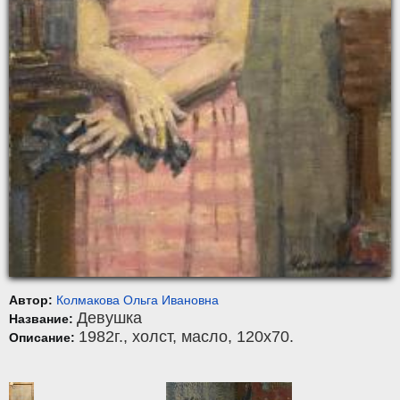
Автор:
Колмакова Ольга Ивановна
Девушка
Название:
1982г.,
холст
,
масло
, 120x70.
Описание: